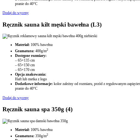
pranie do 40°C
Dodaj do wyceny
Ręcznik sauna kilt męski bawełna (L3)
Materiał:
100% bawełna
2
Gramatura:
400g/m
Dostępne rozmiary:
– 65×135 cm
– 65×150 cm
– 65×170 cm
Opcja znakowania:
Haft lub metka z logo
Dodatkowe informacje:
kolor zależny od rozmiaru, przód z regulowanym zapięcie
pranie do 40°C
Dodaj do wyceny
Ręcznik sauna spa 350g (4)
Materiał:
100% bawełna
2
Gramatura:
350g/m