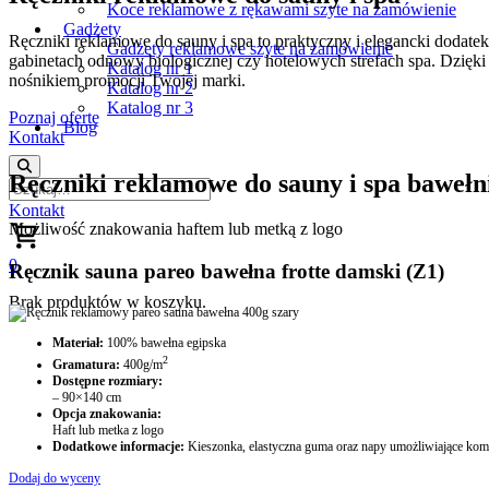
Koce reklamowe z rękawami szyte na zamówienie
Gadżety
Ręczniki reklamowe do sauny i spa to praktyczny i elegancki dodatek,
Gadżety reklamowe szyte na zamówienie
gabinetach odnowy biologicznej czy hotelowych strefach spa. Dzięki 
Katalog nr 1
nośnikiem promocji Twojej marki.
Katalog nr 2
Katalog nr 3
Poznaj ofertę
Blog
Kontakt
Ręczniki reklamowe do sauny i spa baweł
Kontakt
Możliwość znakowania haftem lub metką z logo
0
Ręcznik sauna pareo bawełna frotte damski (Z1)
Brak produktów w koszyku.
Materiał:
100% bawełna egipska
2
Gramatura:
400g/m
Dostępne rozmiary:
– 90×140 cm
Opcja znakowania:
Haft lub metka z logo
Dodatkowe informacje:
Kieszonka, elastyczna guma oraz napy umożliwiające komfo
Dodaj do wyceny