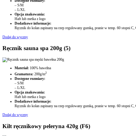
Dostępne rozmiary:
– S/M
– L/XL
Opcja znakowania:
Haft lub metka z logo
Dodatkowe informacje:
Ręcznik do kolan zapinany na rzep regulowany gumką, pranie w temp. 60 stopni C,
Dodaj do wyceny
Ręcznik sauna spa 200g (5)
Materiał:
100% bawełna
2
Gramatura:
200g/m
Dostępne rozmiary:
– S/M
– L/XL
Opcja znakowania:
Haft lub metka z logo
Dodatkowe informacje:
Ręcznik do kolan zapinany na rzep regulowany gumką, pranie w temp. 60 stopni C,
Dodaj do wyceny
Kilt ręcznikowy peleryna 420g (F6)