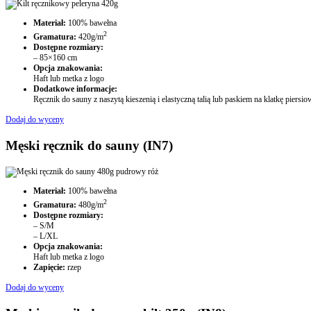
Materiał:
100% bawełna
2
Gramatura:
420g/m
Dostępne rozmiary:
– 85×160 cm
Opcja znakowania:
Haft lub metka z logo
Dodatkowe informacje:
Ręcznik do sauny z naszytą kieszenią i elastyczną talią lub paskiem na klatkę piersio
Dodaj do wyceny
Męski ręcznik do sauny (IN7)
Materiał:
100% bawełna
2
Gramatura:
480g/m
Dostępne rozmiary:
– S/M
– L/XL
Opcja znakowania:
Haft lub metka z logo
Zapięcie:
rzep
Dodaj do wyceny