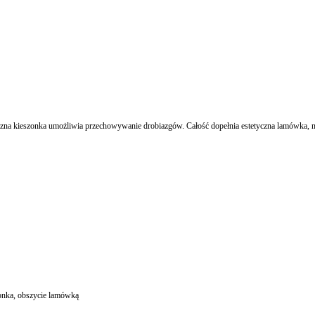
yczna kieszonka umożliwia przechowywanie drobiazgów. Całość dopełnia estetyczna lamówka, 
szonka, obszycie lamówką