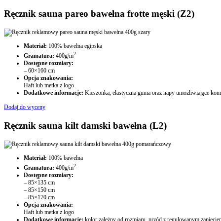
Ręcznik sauna pareo bawełna frotte męski (Z2)
Materiał:
100% bawełna egipska
2
Gramatura:
400g/m
Dostępne rozmiary:
– 60×160 cm
Opcja znakowania:
Haft lub metka z logo
Dodatkowe informacje:
Kieszonka, elastyczna guma oraz napy umożliwiające komfo
Dodaj do wyceny
Ręcznik sauna kilt damski bawełna (L2)
Materiał:
100% bawełna
2
Gramatura:
400g/m
Dostępne rozmiary:
– 85×135 cm
– 85×150 cm
– 85×170 cm
Opcja znakowania:
Haft lub metka z logo
Dodatkowe informacje:
kolor zależny od rozmiaru, przód z regulowanym zapięcie