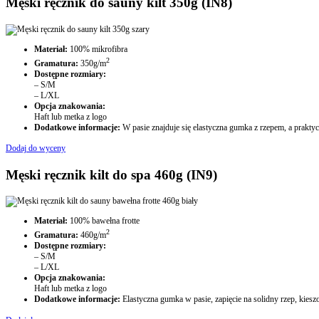
Męski ręcznik do sauny kilt 350g (IN8)​
Materiał:
100% mikrofibra
2
Gramatura:
350g/m
Dostępne rozmiary:
– S/M
– L/XL
Opcja znakowania:
Haft lub metka z logo
Dodatkowe informacje:
W pasie znajduje się elastyczna gumka z rzepem, a prakt
Dodaj do wyceny
Męski ręcznik kilt do spa 460g (IN9)​
Materiał:
100% bawełna frotte
2
Gramatura:
460g/m
Dostępne rozmiary:
– S/M
– L/XL
Opcja znakowania:
Haft lub metka z logo
Dodatkowe informacje:
Elastyczna gumka w pasie, zapięcie na solidny rzep, kie