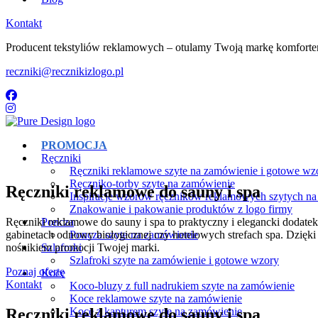
Kontakt
Producent tekstyliów reklamowych – otulamy Twoją markę komfort
reczniki@recznikizlogo.pl
PROMOCJA
Ręczniki
Ręczniki reklamowe szyte na zamówienie i gotowe wz
Ręczniko-torby szyte na zamówienie
Ręczniki reklamowe do sauny i spa​
Inspiracje wzorów ręczników reklamowych szytych n
Znakowanie i pakowanie produktów z logo firmy
Ręczniki reklamowe do sauny i spa to praktyczny i elegancki dodatek,
Poncza
gabinetach odnowy biologicznej czy hotelowych strefach spa. Dzięki 
Poncza szyte na zamówienie
nośnikiem promocji Twojej marki.
Szlafroki
Szlafroki szyte na zamówienie i gotowe wzory
Poznaj ofertę
Koce
Kontakt
Koco-bluzy z full nadrukiem szyte na zamówienie
Koce reklamowe szyte na zamówienie
Ręczniki reklamowe do sauny i spa​
Koce z kapturem szyte na zamówienie