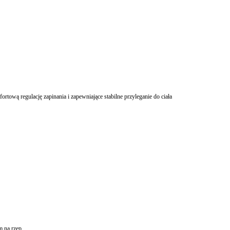
rtową regulację zapinania i zapewniające stabilne przyleganie do ciała
m na rzep,