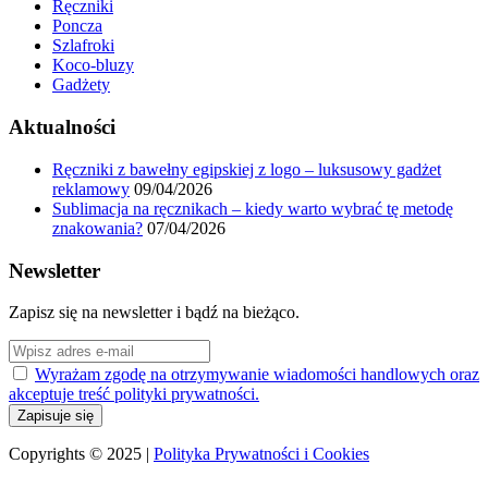
Ręczniki
Poncza
Szlafroki
Koco-bluzy
Gadżety
Aktualności
Ręczniki z bawełny egipskiej z logo – luksusowy gadżet
reklamowy
09/04/2026
Sublimacja na ręcznikach – kiedy warto wybrać tę metodę
znakowania?
07/04/2026
Newsletter
Zapisz się na newsletter i bądź na bieżąco.
Wyrażam zgodę na otrzymywanie wiadomości handlowych oraz
akceptuje treść polityki prywatności.
Copyrights © 2025 |
Polityka Prywatności i Cookies