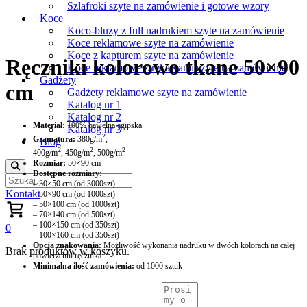
Szlafroki szyte na zamówienie i gotowe wzory
Koce
Koco-bluzy z full nadrukiem szyte na zamówienie
Koce reklamowe szyte na zamówienie
Koce z kapturem szyte na zamówienie
Ręczniki kolorowo tkane 50×90
Koce reklamowe z rękawami szyte na zamówienie
Gadżety
cm
Gadżety reklamowe szyte na zamówienie
Katalog nr 1
Katalog nr 2
Materiał:
100% bawełna egipska
Katalog nr 3
2
Gramatura:
380g/m
,
Blog
2
2
2
400g/m
, 450g/m
, 500g/m
Rozmiar:
50×90 cm
Dostępne rozmiary:
– 30×50 cm (od 3000szt)
Kontakt
– 50×90 cm (od 1000szt)
– 50×100 cm (od 1000szt)
– 70×140 cm (od 500szt)
– 100×150 cm (od 350szt)
0
– 100×160 cm (od 350szt)
Opcja znakowania:
Możliwość wykonania nadruku w dwóch kolorach na całej
Brak produktów w koszyku.
powierzchni ręcznika
Minimalna ilość zamówienia:
od 1000 sztuk